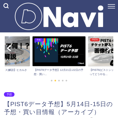
PIST6
予想
トシックス)解説】ヒカルさ
【PIST6(ピストシッ
【PIST6データ予想】12月21日-22日の予
ってどうやる...
想・買い...
予想
【PIST6データ予想】5月14日-15日の
予想・買い目情報（アーカイブ）