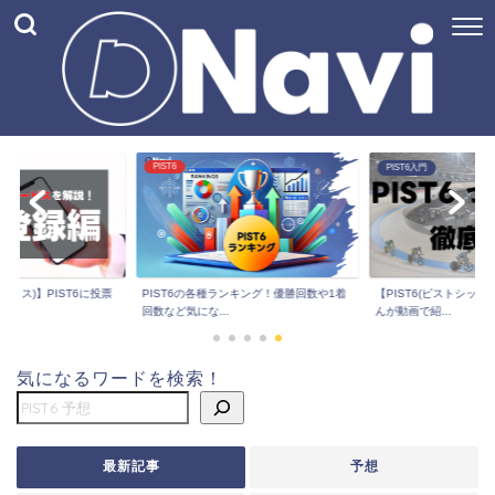
PIST6
PIST6入門
シックス)】PIST6に投票
【PIST6(ピストシッ
PIST6の各種ランキング！優勝回数や1着
んが動画で紹...
回数など気にな...
気になるワードを検索！
最新記事
予想