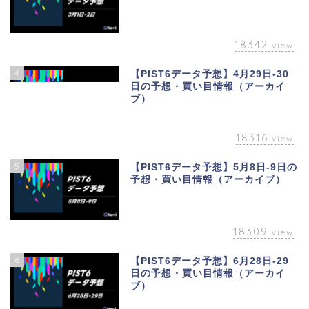
18342
view
4
【PIST6データ予想】4月29日-30
日の予想・買い目情報（アーカイ
ブ）
18316
view
5
【PIST6データ予想】5月8日-9日の
予想・買い目情報（アーカイブ）
18309
view
6
【PIST6データ予想】6月28日-29
日の予想・買い目情報（アーカイ
ブ）