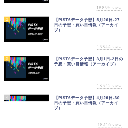
18895
view
2
【PIST6データ予想】5月26日-27
日の予想・買い目情報（アーカイ
ブ）
18344
view
3
【PIST6データ予想】3月1日-2日の
予想・買い目情報（アーカイブ）
18342
view
4
【PIST6データ予想】4月29日-30
日の予想・買い目情報（アーカイ
ブ）
18316
view