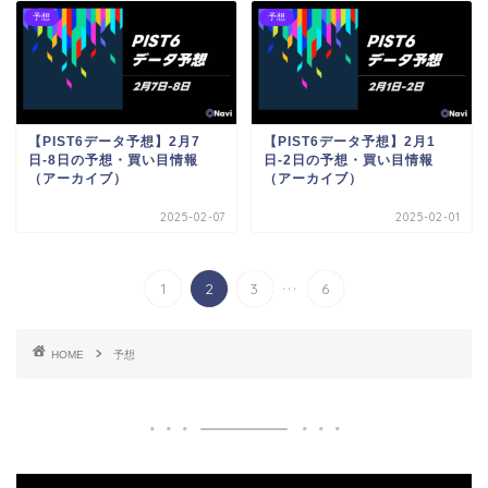
予想
予想
【PIST6データ予想】2月7
【PIST6データ予想】2月1
日-8日の予想・買い目情報
日-2日の予想・買い目情報
（アーカイブ）
（アーカイブ）
2025-02-07
2025-02-01
...
1
2
3
6
HOME
予想