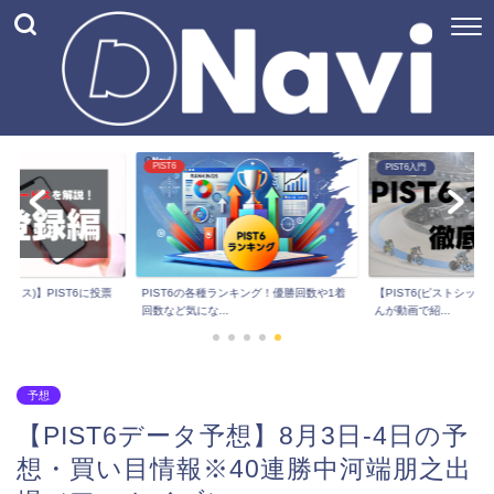
PIST6入門
予想
【PIST6(ピストシックス)解説】ヒカルさ
ンキング！優勝回数や1着
【PIST6データ予想】1
んが動画で紹...
想・買い...
予想
【PIST6データ予想】8月3日-4日の予
想・買い目情報※40連勝中河端朋之出