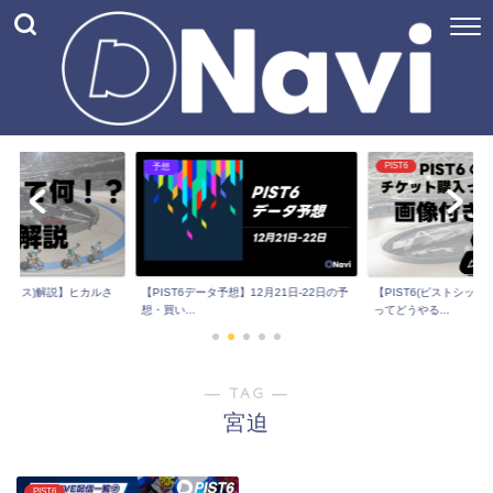
PIST6
予想
トシックス)解説】ヒカルさ
【PIST6(ピストシッ
【PIST6データ予想】12月21日-22日の予
ってどうやる...
想・買い...
― TAG ―
宮迫
PIST6