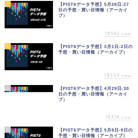
2
【PIST6データ予想】5月26日-27
日の予想・買い目情報（アーカイ
ブ）
18342
view
3
【PIST6データ予想】3月1日-2日の
予想・買い目情報（アーカイブ）
18339
view
4
【PIST6データ予想】4月29日-30
日の予想・買い目情報（アーカイ
ブ）
18314
view
5
【PIST6データ予想】5月8日-9日の
予想・買い目情報（アーカイブ）