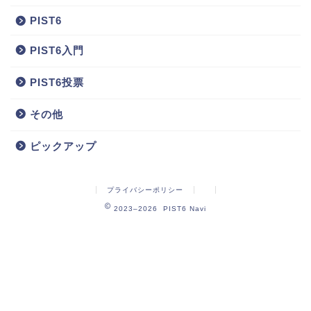
PIST6
PIST6入門
PIST6投票
その他
ピックアップ
プライバシーポリシー
2023–2026 PIST6 Navi