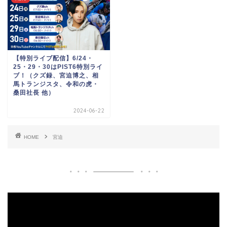
【特別ライブ配信】6/24・
25・29・30はPIST6特別ライ
ブ！（クズ録、宮迫博之、相
馬トランジスタ、令和の虎・
桑田社長 他）
2024-06-22
HOME
宮迫