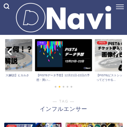
PIST6
予想
トシックス)解説】ヒカルさ
【PIST6(ピストシッ
【PIST6データ予想】12月21日-22日の予
ってどうやる...
想・買い...
― TAG ―
インフルエンサー
PIST6
PIST6