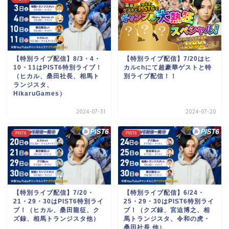
【特別ライブ配信】8/3・4・
【特別ライブ配信】7/20はヒ
10・11はPIST6特別ライブ！
カルchにて超豪華ゲストと特
（ヒカル、桑田社長、相馬ト
別ライブ配信！！
ランジスタ、
HikaruGames）
2024-07-31
2024-07-20
PIST6
PIST6
【特別ライブ配信】7/20・
【特別ライブ配信】6/24・
21・29・30はPIST6特別ライ
25・29・30はPIST6特別ライ
ブ！（ヒカル、桑田龍征、ク
ブ！（クズ録、宮迫博之、相
ズ録、相馬トランジスタ他）
馬トランジスタ、令和の虎・
桑田社長 他）