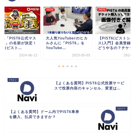
6
PIST6
PIST6
【PIST6(ピストシック
気YouTuberのヒカ
【よくある質問】PIS
ス)入門】会員登録って
んに「PIST6」を
を現地観戦したいの
どうやるの？チケッ...
Tube...
が、駐車場はありま..
2025-05-03
2024-05-24
2024-0
【よくある質問】PIST6公式投票サービ
スで投票内容のキャンセル、変更は...
【よくある質問】ドーム内でPIST6車券
を購入、払戻できますか？