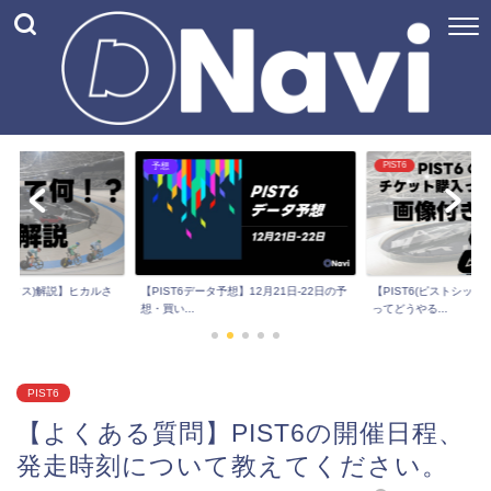
PIST6
PIST6入門
【PIST6(ピストシックス)入門】会員登録
【PIST6(ピストシックス
想】12月21日-22日の予
ってどうやる...
してみよ...
PIST6
【よくある質問】PIST6の開催日程、
発走時刻について教えてください。